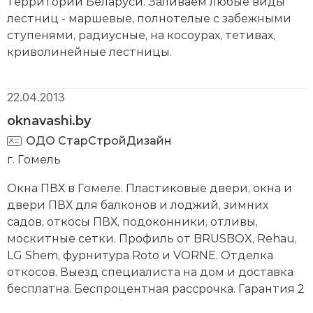
территории Беларуси. Заливаем любые виды
лестниц - маршевые, полнотелые с забежными
ступенями, радиусные, на косоурах, тетивах,
криволинейные лестницы.
22.04.2013
oknavashi.by
ОДО СтарСтройДизайн
г. Гомель
Окна ПВХ в Гомеле. Пластиковые двери, окна и
двери ПВХ для балконов и лоджий, зимних
садов, откосы ПВХ, подоконники, отливы,
москитные сетки. Профиль от BRUSBOX, Rehau,
LG Shem, фурнитура Roto и VORNE. Отделка
откосов. Выезд специалиста на дом и доставка
бесплатна. Беспроцентная рассрочка. Гарантия 2
года. Наличный и безналичный расчет.