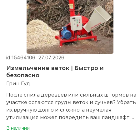
Облаку (Яндекс Диск, Google Диск итд открыв
доступ к архиву по ссылке-скопировать данную
ссылку и прислать для скачивания)! Или в
Телеграм.
id 15464106
27.07.2026
Измельчение веток | Быстро и
безопасно
Грин Гуд
После спила деревьев или сильных штормов на
участке остаются груды веток и сучьев? Убрать
их вручную долго и сложно, а неумелая
утилизация может повредить ваш ландшафт.
В наличии
Мы предлагаем измельчение веток с помощью
современных дробильных машин: