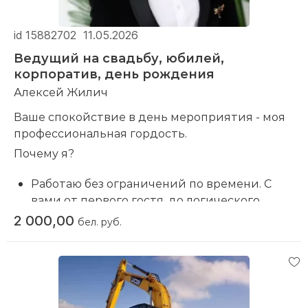
id 15882702
11.05.2026
Ведущий на свадьбу, юбилей,
корпоратив, день рождения
Алексей Жилич
Ваше спокойствие в день мероприятия - моя
профессиональная гордость.
Почему я?
Работаю без ограничений по времени. С
вами от первого гостя, до логического
завершения праздника.
2 000,00
бел. руб.
Показываю фокусное шоу. Вовлекаю гостей,
растапливая лёд даже между самыми
серьезными дядями и создаю изюминку
вечера — повод для удивленных фото и
разговоров.