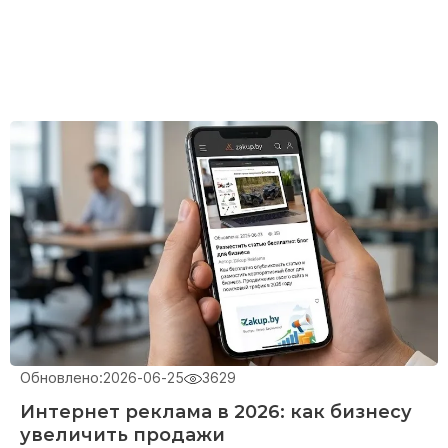
процедурах.
В случае востребованности и необходимости
мы готовы вам оказать услугу в подготовке и
сопроводить при прохождении процедур
государственной экологической экспертизы.
Наши специалисты имеют соответствующий
опыт, знания и компетенции, а стоимость на
оказываемые нами услуг – приемлемая.
Работаем официально, заключаем договора на
выполнение данного вида услуг.
Обновлено:
2026-06-25
3629
Интернет реклама в 2026: как бизнесу
увеличить продажи