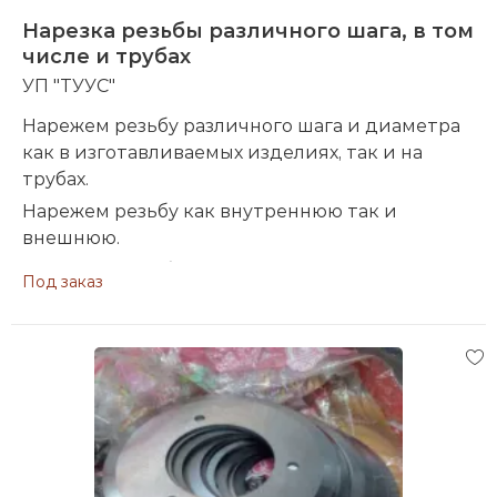
Нарезка резьбы различного шага, в том
числе и трубах
УП "ТУУС"
Нарежем резьбу различного шага и диаметра
как в изготавливаемых изделиях, так и на
трубах.
Нарежем резьбу как внутреннюю так и
внешнюю.
Нарезаем резьбы на следующих видах
Под заказ
материала заготовок, изделий:
На черном металле;
На цветном металле;
На нержавейке;
На пластике.
При необходимости звоните или пишите в
Вайбер, контакты указаны в объявленни, при