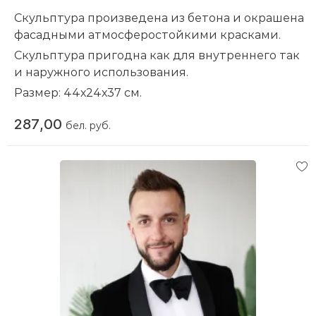
5. Собственный большой парк (тралы,
Скульптура произведена из бетона и окрашена
самосвалы, погрузчики, бульдозера и другая
фасадными атмосферостойкими красками.
техника). Мы доставим экскаватор на объект на
Скульптура пригодна как для внутреннего так
собственном трале!
и наружного использования.
Размер: 44х24х37 см.
Вес: 17 кг.
287,00
бел. руб.
Материал:
Бетон
Тематика изделия:
Животные
Состояние:
Новое