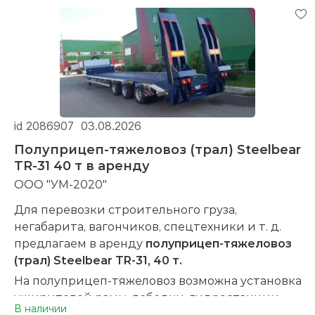
ОПРЕДЕЛЕНИЕ СМЕТНОЙ СТОИМОСТИ
СТРОИТЕЛЬСТВА И СТОИМОСТИ
ОТДЕЛЬНЫХ ВИДОВ СТРОИТЕЛЬНО-
МОНТАЖНЫХ РАБОТ
КОНСУЛЬТАЦИОННЫЕ УСЛУГИ В
СТРОИТЕЛЬСТВЕ
ОПТИМИЗАЦИЯ (УДЕШЕВЛЕНИЕ) ГОТОВЫХ
id 2086907
03.08.2026
ПРОЕКТНЫХ РЕШЕНИЙ
РАЗРАБОТКА И СОГЛАСОВАНИЕ ПРОЕКТОВ
Полуприцеп-тяжеловоз (трал) Steelbear
ПЕРЕПЛАНИРОВКИ ЛЮБЫХ ПОМЕЩЕНИЙ
TR-31 40 т в аренду
ИНЖИНИРИНГОВЫЕ УСЛУГИ ПРИ
ООО "УМ-2020"
СТРОИТЕЛЬСТВЕ ИНДИВИДУАЛЬНЫХ
Для перевозки строительного груза,
ЖИЛЫХ ДОМОВ
негабарита, вагончиков, спецтехники и т. д.
ПРИЕМКА КВАРТИР ОТ ЗАСТРОЙЩИКА
предлагаем в аренду
полуприцеп-тяжеловоз
(г.Молодечно, г.Минск)
(трал) Steelbear TR-31, 40 т.
На полуприцеп-тяжеловоз возможна установка
уширителей рамы, лебедки, гидростанции,
В наличии
гидравлического подъема трапов.