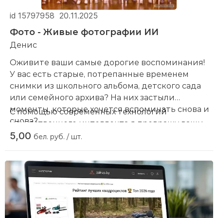
id 15797958
20.11.2025
Фото - Живые фотографии ИИ
Денис
Оживите ваши самые дорогие воспоминания!
У вас есть старые, потрепанные временем
снимки из школьного альбома, детского сада
или семейного архива? На них застыли
моменты, которые хочется вспоминать снова и
С помощью современных технологий
снова?
искусственного интеллекта я превращу ваши
Теперь у вас есть уникальная возможность
5,00
статические фотографии в удивительные
бел. руб. / шт.
увидеть, как эти воспоминания оживают!
короткие видео, где:
Ваши близкие улыбнутся и подмигнут.
Бабушка на свадьбе поведет плечом в танце.
Дед на рыбалке переведет взгляд и
достанет рыбу из воды.
Это не просто видео - это ожившая история,
Вы в детском саду улыбаетесь и смеетесь и