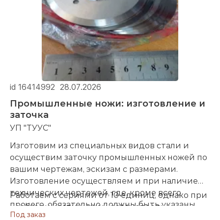
обращении, просьба, указывать вид резьбы и ее
шаг. Обязательно иметь ответную часть,
которую нужно будет передать нам, для
примерки правильности и корректности
нарезания нами резьбы.
id 16414992
28.07.2026
Промышленные ножи: изготовление и
заточка
УП "ТУУС"
Изготовим из специальных видов стали и
осуществим заточку промышленных ножей по
вашим чертежам, эскизам с размерами.
Изготовление осуществляем и при наличие
технических чертежей, где, кроме всего
Работаем с сериями от 10 единиц, однако при
прочего, обязательно должны быть указаны
необходимости можем рассмотреть
Под заказ
углы заточки, также желательно, при наличии,
возможность изготовления ножей и в штучном