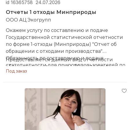
id 16365758
24.07.2026
Отчеты 1 отходы Минприроды
ООО АЦ Экогрупп
Окажем услугу по составлению и подаче
Государственной статистической отчетности
по форме 1-отходы (Минприроды) "Отчет об
обращении с отходами производства".
Обязанность по составлению и подаче
Предоставляется данный вид отчетности
статотчетности для природопользователей по
обязанными юрлицами до 30 января года,
Под заказ
форме 1-отходы (Минприроды) установлена
следующего за отчетным, в виде электронного
Постановлением Национального
документа с использованием специального
статистического комитета Республики
программного обеспечения.
Статистическая отчетность по форме 1-отходы
Беларусь от 30 сентября 2022 г. за N 90
(Минприроды) представляет из себя ряд
электронных таблиц, данные в которые
вносятся на основании:
форм учетной документации в области
охраны окружающей среды согласно