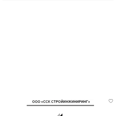
* Безопасно и аккуратно – ваш участок
останется чистым и неповрежденным.
* Быстро и эффективно – обработка больших
объемов за короткое время.
* Экологично – переработка материала без
химикатов, минимальный вред для природы.
* Уничтожение веток любого диаметра –
работаем с любыми размерами веток.
Почему выбирают нас?
- 14 лет опыта в сфере деревозаготовки и
утилизации.
- Современное оборудование для
гарантированной скорости и качества работы.
- Работаем по всей территории – от частных
участков до крупных территорий.
- Полный комплекс услуг – спил деревьев,
дробление веток и другие работы.