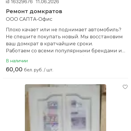
id 16329676
11.06.2026
Ремонт домкратов
ООО САПТА-Офис
Плохо качает или не поднимает автомобиль?
Не спешите покупать новый. Мы восстановим
ваш домкрат в кратчайшие сроки.
Работаем со всеми популярными брендами и
моделями. Мастера с опытом более десяти лет
В наличии
используют только проверенные компоненты.
60,00
бел. руб. / шт.
Даем гарантию на работу.
Наша компания приглашает к сотрудничеству
юридические лица в сфере ремонта и
техническое обслуживание
Принимаем доставку autolight в Минск для
работы с вами.
Готовы обсудить стоимость в зависимости от