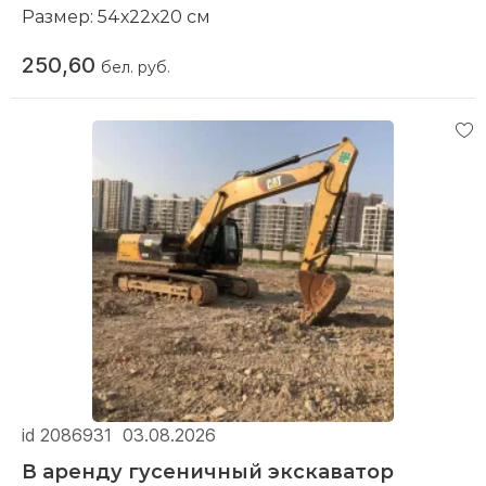
Размер: 54х22х20 см
Материал:
Бетон
250,60
Тематика изделия:
бел. руб.
Культура народов мира
Состояние:
Новое
id 2086931
03.08.2026
В аренду гусеничный экскаватор