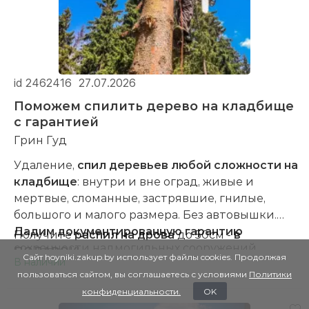
менеджеры готовы предоставить подробную
- другие работы.
информацию.
id 2462416
27.07.2026
Поможем спилить дерево на кладбище
с гарантией
Грин Гуд
Удаление,
спил деревьев любой сложности на
кладбище
: внутри и вне оград, живые и
мертвые, сломанные, застрявшие, гнилые,
большого и малого размера. Без автовышки.
Дадим документированную гарантию
Получите
распил на дрова
до 50см -
в
сохранности надмогильных сооружений.
ПОДАРОК
!
Сайт hoyniki.zakup.by использует файлы cookies. Продолжая
В наличии
Бесплатная помощь в уборке веток и чурок.
ПРЕДЛОЖЕНИЕ ДЕЙСТВУЕТ
ДО КОНЦА
пользоваться сайтом, вы соглашаетесь с условиями
Политики
ТЕКУЩЕГО МЕСЯЦА.
конфиденциальности.
OK
Бесплатный выезд
7 дней в неделю по