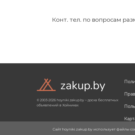
Конт. тел. по вопросам ра
zakup.by
Поли
Прав
© 2003-2026 hoyniki.zakup.by – доска бесплатных
объявлений в Хойниках
Поль
Карт
Сайт hoyniki.zakup.by использует файлы c