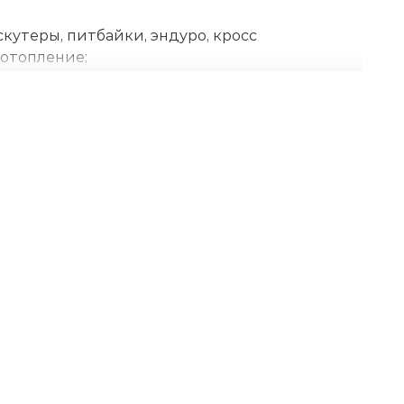
кутеры, питбайки, эндуро, кросс
 отопление;
 тактный
чи: автомобильные навесы, беседки, качели;
ктора, прицепы, навесное оборудование и
)
 генераторы, мотопомпы и другое.
чные аппараты, бетономешалки,
атор PZ20
 кик-стартер
 пункт Беларуси, в том числе, на дачные
пожелаете.
окументы.
 помочь советом.
нальная, LED
кая
е амортизаторы
равлический