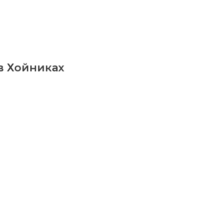
ханическим приводом
евые литые 17/17
в Хойниках
760х1050