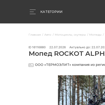
КАТЕГОРИИ
Объявления
Компании
Статьи
Главная
Авто
Мотоциклы, скутеры
Мопеды
ID 16116880
22.07.2026
Актуально до: 22.07.20
Мопед ROCKOT ALPHA
ООО «ТЕРМОЭЛИТ»
компания из реги