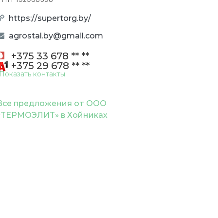
пр
об
https://supertorg.by/
пе
да
в
agrostal.by@gmail.com
со
с
+375 33 678 ** **
По
ко
+375 29 678 ** **
Показать контакты
По
Все предложения от ООО
«ТЕРМОЭЛИТ» в Хойниках
ОТПРАВИТЬ