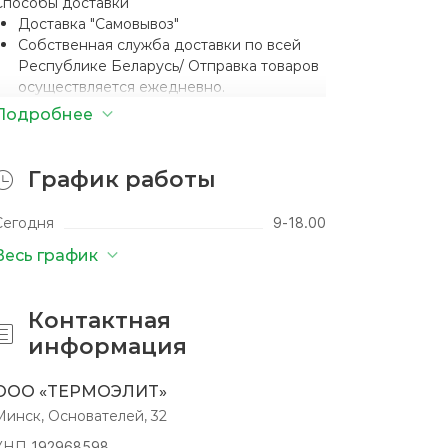
Способы доставки
Доставка "Самовывоз"
П
Собственная служба доставки по всей
к
Республике Беларусь/ Отправка товаров
осуществляется ежедневно.
Доставка почтой
Подробнее
Доставка курьером
М
Способы оплаты
График работы
Наложенный платеж
Безналичный расчет
Сегодня
9-18.00
Наличными
Весь график
Кредит
Контактная
информация
Я
со
с
ООО «ТЕРМОЭЛИТ»
По
со
Минск, Основателей, 32
и
с
УНП
192968598