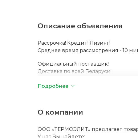
Описание объявления
Рассрочка! Кредит! Лизинг!
Среднее время рассмотрения - 10 ми
Официальный поставщик!
Доставка по всей Беларуси!
Полный пакет документов для постан
Подробнее
ROCKOT ALPHA RESTYLE
— обновленн
адаптированная для дорог общего по
поставляется с полным пакетом доку
О компании
поставить технику на учет в ГАИ и п
Конструктивно мопед сохранил прост
ООО «ТЕРМОЭЛИТ» предлагает товары 
современных доработок.
У нас Вы найдете: